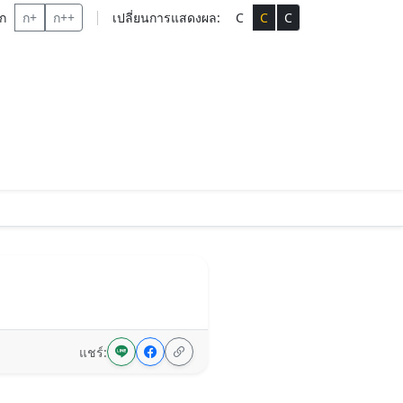
ก
ก+
ก++
เปลี่ยนการแสดงผล:
C
C
C
แชร์: